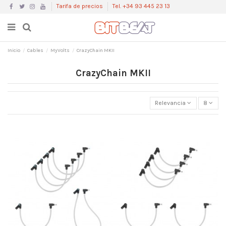
Tarifa de precios
Tel. +34 93 445 23 13
Inicio
Cables
MyVolts
CrazyChain MKII
CrazyChain MKII
Relevancia
8