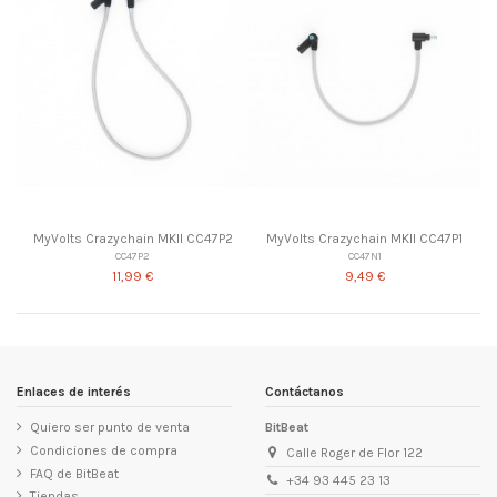
MyVolts Crazychain MKII CC47P2
MyVolts Crazychain MKII CC47P1
CC47P2
CC47N1
11,99 €
9,49 €
Enlaces de interés
Contáctanos
Quiero ser punto de venta
BitBeat
Condiciones de compra
Calle Roger de Flor 122
FAQ de BitBeat
+34 93 445 23 13
Tiendas