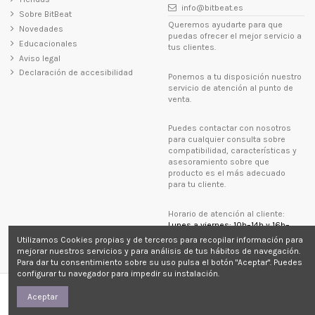
info@bitbeat.es
Sobre BitBeat
Queremos ayudarte para que
Novedades
puedas ofrecer el mejor servicio a
Educacionales
tus clientes.
Aviso legal
Declaración de accesibilidad
Ponemos a tu disposición nuestro
servicio de atención al punto de
venta.
Puedes contactar con nosotros
para cualquier consulta sobre
compatibilidad, características y
asesoramiento sobre que
producto es el más adecuado
para tu cliente.
Horario de atención al cliente:
Lunes a viernes: 10h–14h y 16h–
20h
Utilizamos Cookies propias y de terceros para recopilar información para
mejorar nuestros servicios y para análisis de tus hábitos de navegación.
Para dar tu consentimiento sobre su uso pulsa el botón "Aceptar". Puedes
configurar tu navegador para impedir su instalación.
Aceptar
©BitBeat 2014-2026