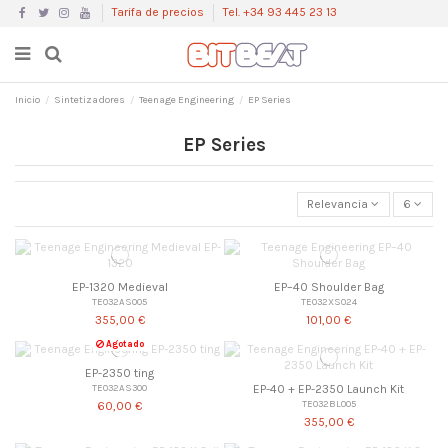
Tarifa de precios
Tel. +34 93 445 23 13
Inicio
Sintetizadores
Teenage Engineering
EP Series
EP Series
Relevancia
6
EP-1320 Medieval
EP–40 Shoulder Bag
TE032AS005
TE032XS024
355,00 €
101,00 €
Agotado
EP-2350 ting
EP-40 + EP-2350 Launch Kit
TE032AS300
TE032BL005
60,00 €
355,00 €