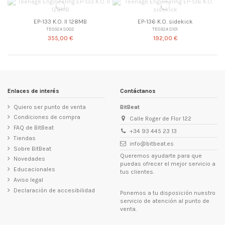
EP-133 K.O. II 128MB
EP-136 K.O. sidekick
TE032AS002
TE032AS101
355,00 €
192,00 €
Enlaces de interés
Contáctanos
Quiero ser punto de venta
BitBeat
Condiciones de compra
Calle Roger de Flor 122
FAQ de BitBeat
+34 93 445 23 13
Tiendas
info@bitbeat.es
Sobre BitBeat
Queremos ayudarte para que
Novedades
puedas ofrecer el mejor servicio a
Educacionales
tus clientes.
Aviso legal
Declaración de accesibilidad
Ponemos a tu disposición nuestro
servicio de atención al punto de
venta.