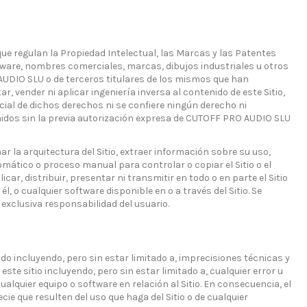
que regulan la Propiedad Intelectual, las Marcas y las Patentes
tware, nombres comerciales, marcas, dibujos industriales u otros
 AUDIO SLU o de terceros titulares de los mismos que han
 vender ni aplicar ingeniería inversa al contenido de este Sitio,
ial de dichos derechos ni se confiere ningún derecho ni
enidos sin la previa autorización expresa de CUTOFF PRO AUDIO SLU
ar la arquitectura del Sitio, extraer información sobre su uso,
tomático o proceso manual para controlar o copiar el Sitio o el
car, distribuir, presentar ni transmitir en todo o en parte el Sitio
 él, o cualquier software disponible en o a través del Sitio. Se
 exclusiva responsabilidad del usuario.
ido incluyendo, pero sin estar limitado a, imprecisiones técnicas y
ste sitio incluyendo, pero sin estar limitado a, cualquier error u
 cualquier equipo o software en relación al Sitio. En consecuencia, el
e que resulten del uso que haga del Sitio o de cualquier