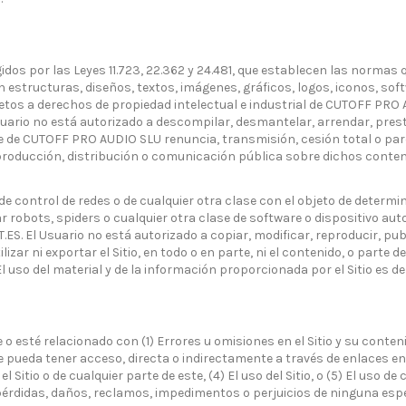
dos por las Leyes 11.723, 22.362 y 24.481, que establecen las normas 
estructuras, diseños, textos, imágenes, gráficos, logos, iconos, sof
ujetos a derechos de propiedad intelectual e industrial de CUTOFF PRO
ario no está autorizado a descompilar, desmantelar, arrendar, prestar,
 de CUTOFF PRO AUDIO SLU renuncia, transmisión, cesión total o parc
reproducción, distribución o comunicación pública sobre dichos cont
e control de redes o de cualquier otra clase con el objeto de determin
ar robots, spiders o cualquier otra clase de software o dispositivo au
S. El Usuario no está autorizado a copiar, modificar, reproducir, publi
izar ni exportar el Sitio, en todo o en parte, ni el contenido, o parte de
l uso del material y de la información proporcionada por el Sitio es de
o esté relacionado con (1) Errores u omisiones en el Sitio y su conten
se pueda tener acceso, directa o indirectamente a través de enlaces en e
 Sitio o de cualquier parte de este, (4) El uso del Sitio, o (5) El uso de
érdidas, daños, reclamos, impedimentos o perjuicios de ninguna especi