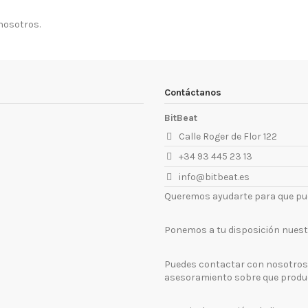
 nosotros.
Contáctanos
BitBeat
Calle Roger de Flor 122
+34 93 445 23 13
info@bitbeat.es
Queremos ayudarte para que pued
Ponemos a tu disposición nuestr
Puedes contactar con nosotros 
asesoramiento sobre que produc