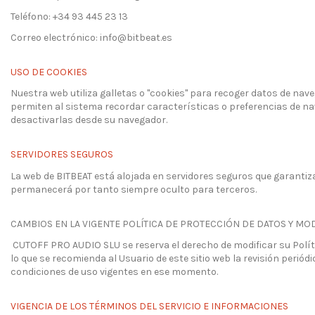
Teléfono: +34 93 445 23 13
Correo electrónico:
info@bitbeat.es
USO DE COOKIES
Nuestra web utiliza galletas o "cookies" para recoger datos de nav
permiten al sistema recordar características o preferencias de na
desactivarlas desde su navegador.
SERVIDORES SEGUROS
La web de BITBEAT está alojada en servidores seguros que garantiza
permanecerá por tanto siempre oculto para terceros.
CAMBIOS EN LA VIGENTE POLÍTICA DE PROTECCIÓN DE DATOS Y MO
CUTOFF PRO AUDIO SLU se reserva el derecho de modificar su Polític
lo que se recomienda al Usuario de este sitio web la revisión periód
condiciones de uso vigentes en ese momento.
VIGENCIA DE LOS TÉRMINOS DEL SERVICIO E INFORMACIONES