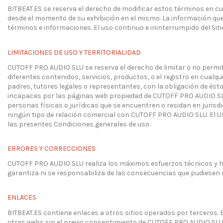
BITBEAT.ES se reserva el derecho de modificar estos términos en cu
desde el momento de su exhibición en el mismo. La información que 
términos e informaciones. El uso continuo e ininterrumpido del Sit
LIMITACIONES DE USO Y TERRITORIALIDAD
CUTOFF PRO AUDIO SLU se reserva el derecho de limitar o no permit
diferentes contenidos, servicios, productos, o el registro en cualq
padres, tutores legales o representantes, con la obligación de é
incapaces por las páginas web propiedad de CUTOFF PRO AUDIO SLU. 
personas físicas o jurídicas que se encuentren o residan en juris
ningún tipo de relación comercial con CUTOFF PRO AUDIO SLU. El Usu
las presentes Condiciones generales de uso.
ERRORES Y CORRECCIONES
CUTOFF PRO AUDIO SLU realiza los máximos esfuerzos técnicos y h
garantiza ni se responsabiliza de las consecuencias que pudiesen 
ENLACES
BITBEAT.ES contiene enlaces a otros sitios operados por terceros. 
otras webs sin el previo consentimiento de CUTOFF PRO AUDIO SLU