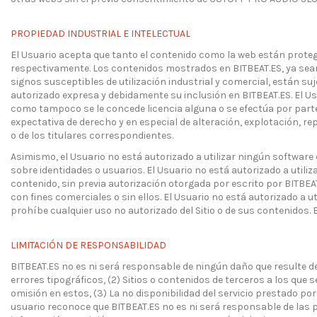
PROPIEDAD INDUSTRIAL E INTELECTUAL
El Usuario acepta que tanto el contenido como la web están protegi
respectivamente. Los contenidos mostrados en BITBEAT.ES, ya sean 
signos susceptibles de utilización industrial y comercial, están s
autorizado expresa y debidamente su inclusión en BITBEAT.ES. El Usu
como tampoco se le concede licencia alguna o se efectúa por parte
expectativa de derecho y en especial de alteración, explotación, 
o de los titulares correspondientes.
Asimismo, el Usuario no está autorizado a utilizar ningún software d
sobre identidades o usuarios. El Usuario no está autorizado a utiliz
contenido, sin previa autorización otorgada por escrito por BITBEAT.E
con fines comerciales o sin ellos. El Usuario no está autorizado a util
prohíbe cualquier uso no autorizado del Sitio o de sus contenidos. E
LIMITACIÓN DE RESPONSABILIDAD
BITBEAT.ES no es ni será responsable de ningún daño que resulte de 
errores tipográficos, (2) Sitios o contenidos de terceros a los que 
omisión en estos, (3) La no disponibilidad del servicio prestado por el
usuario reconoce que BITBEAT.ES no es ni será responsable de las p