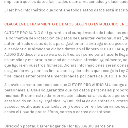
implicará que los datos facilitados sean almacenados y clasificad
El archivo informático que contiene todos estos datos está inscrit
CLÁUSULA DE TRATAMIENTO DE DATOS SEGÚN LO ESTABLECIDO EN LA L
CUTOFF PRO AUDIO SLU garantiza el cumplimiento de todas las espec
la normativa de Protección de Datos de Carácter Personal, y así, d
automatizado de sus datos para gestionar la entrega de su pedido
el servidor que almacena dichos datos en el fichero CUTOFF DATA, 
AUDIO SLU desde la web www.cutoff.es, así como para hacerle llega
de ampliar y mejorar la calidad del servicio ofrecido. Igualmente,
que figure en nuestros ficheros. Dichas informaciones serán cons
de igual forma y con las limitaciones y derechos que recoge la Ley
finalidades anteriormente mencionadas por parte de CUTOFF PRO 
A través de recursos técnicos que CUTOFF PRO AUDIO SLU ponga a su
personales. El Usuario garantiza que los datos personales proporc
mismos. El suministro de información adicional a los datos person
establecido en la Ley Orgánica 15/1999 del 14 de diciembre de Prot
acceso, rectificación, cancelación y oposición, en los términos est
desea el Usuario por teléfono, correo o correo electrónico:
Dirección postal: Carrer Roger de Flor 122, 08013 Barcelona