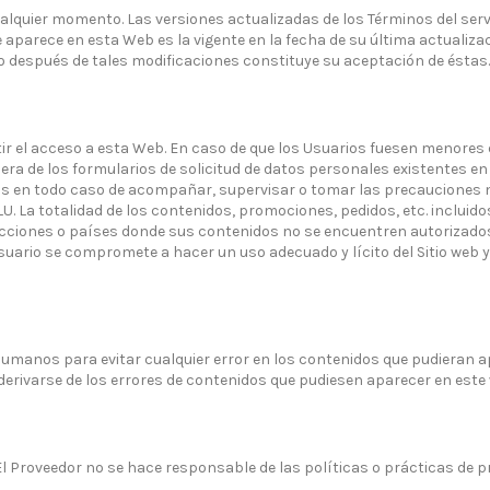
alquier momento. Las versiones actualizadas de los Términos del serv
aparece en esta Web es la vigente en la fecha de su última actualiza
io después de tales modificaciones constituye su aceptación de éstas.
ir el acceso a esta Web. En caso de que los Usuarios fuesen menores 
uiera de los formularios de solicitud de datos personales existentes e
stos en todo caso de acompañar, supervisar o tomar las precaucione
La totalidad de los contenidos, promociones, pedidos, etc. incluidos 
dicciones o países donde sus contenidos no se encuentren autorizados
ario se compromete a hacer un uso adecuado y lícito del Sitio web y 
umanos para evitar cualquier error en los contenidos que pudieran 
derivarse de los errores de contenidos que pudiesen aparecer en est
El Proveedor no se hace responsable de las políticas o prácticas de p
.