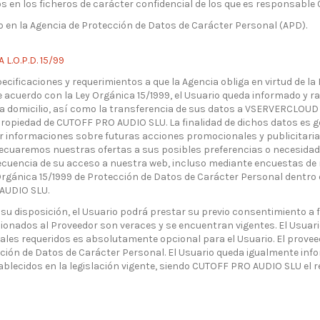
os en los ficheros de carácter confidencial de los que es responsabl
o en la Agencia de Protección de Datos de Carácter Personal (APD).
.O.P.D. 15/99
ificaciones y requerimientos a que la Agencia obliga en virtud de la
e acuerdo con la Ley Orgánica 15/1999, el Usuario queda informado y r
 a domicilio, así como la transferencia de sus datos a VSERVERCLOUD
propiedad de CUTOFF PRO AUDIO SLU. La finalidad de dichos datos es g
r informaciones sobre futuras acciones promocionales y publicitaria
 adecuaremos nuestras ofertas a sus posibles preferencias o necesida
ecuencia de su acceso a nuestra web, incluso mediante encuestas de
 Orgánica 15/1999 de Protección de Datos de Carácter Personal dentro 
AUDIO SLU.
 disposición, el Usuario podrá prestar su previo consentimiento a fi
ionados al Proveedor son veraces y se encuentran vigentes. El Usuari
ales requeridos es absolutamente opcional para el Usuario. El provee
ección de Datos de Carácter Personal. El Usuario queda igualmente inf
ablecidos en la legislación vigente, siendo CUTOFF PRO AUDIO SLU el re