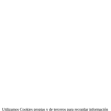
©BitBeat 2014-2026
©BitBeat 2014-2026
Utilizamos Cookies propias y de terceros para recopilar información