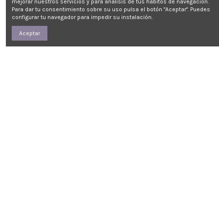
mejorar nuestros servicios y para análisis de tus hábitos de navegación.
Para dar tu consentimiento sobre su uso pulsa el botón "Aceptar". Puedes
configurar tu navegador para impedir su instalación.
Aceptar
Enlaces de interés
Contáctanos
Quiero ser punto de venta
BitBeat
Condiciones de compra
Calle Roger de Flor 122
FAQ de BitBeat
+34 93 445 23 13
Tiendas
info@bitbeat.es
Sobre BitBeat
Queremos ayudarte para que
Novedades
puedas ofrecer el mejor servicio a
Educacionales
tus clientes.