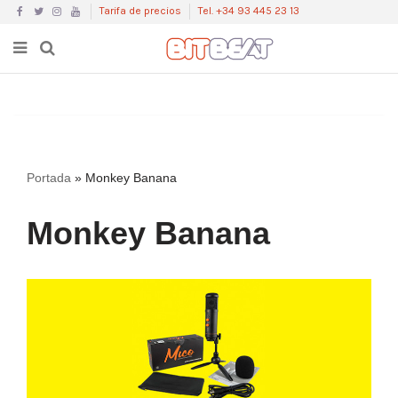
Tarifa de precios
Tel. +34 93 445 23 13
Saltar
al
Portada
»
Monkey Banana
contenido
Monkey Banana